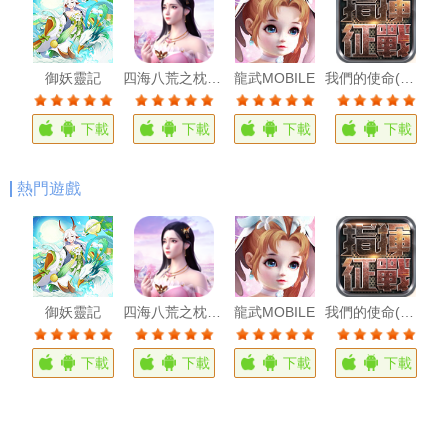
御妖靈記
四海八荒之枕上琴
龍武MOBILE
我們的使命(超級艦隊)
下載
下載
下載
下載
熱門遊戲
的使命(超級艦隊)
御妖靈記
四海八荒之枕上琴
龍武MOBILE
我們的使命(超級艦隊IOS)
載
下載
下載
下載
下載